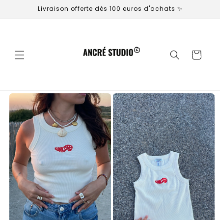
et
Livraison offerte dès 100 euros d'achats ✨
passer
au
contenu
Panier
Passer aux
informations
produits