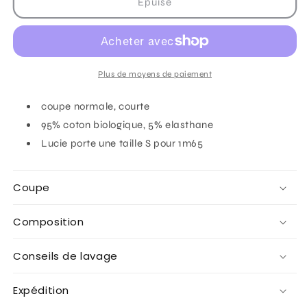
de
de
Épuisé
Top
Top
brodé
brodé
&quot;sunkissed&quot;
&quot;sunkissed&quot;
écru
écru
Plus de moyens de paiement
coupe normale, courte
95% coton biologique, 5% elasthane
Lucie porte une taille S pour 1m65
Coupe
Composition
Conseils de lavage
Expédition