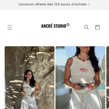
et
Livraison offerte dès 100 euros d'achats ✨
passer
au
contenu
Panier
Passer aux
informations
produits