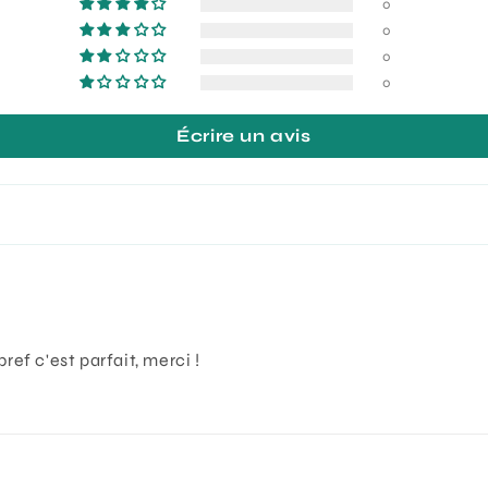
0
0
0
0
Écrire un avis
ref c'est parfait, merci !