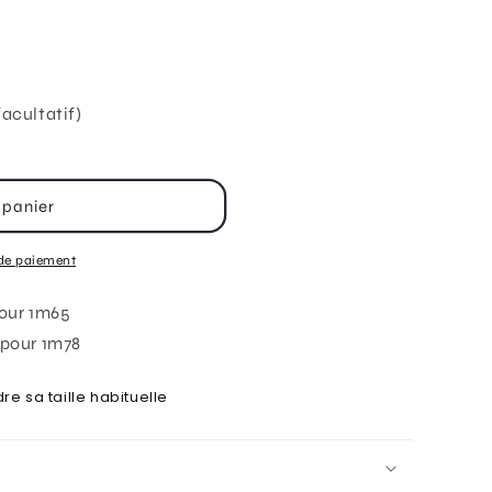
acultatif)
 panier
de paiement
pour 1m65
 pour 1m78
re sa taille habituelle