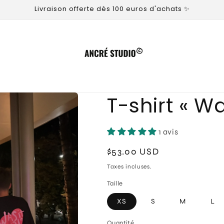
Livraison offerte dès 100 euros d'achats ✨
T-shirt « Wa
1 avis
Prix
$53.00 USD
habituel
Taxes incluses.
Taille
XS
S
M
L
Quantité