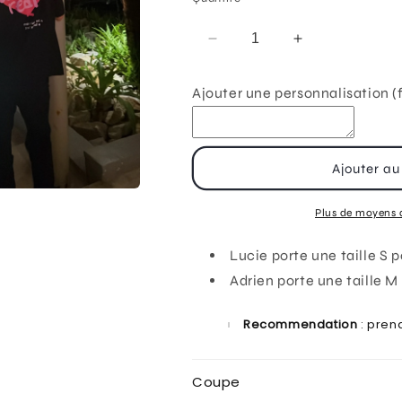
Réduire
Augmenter
la
la
quantité
quantité
Ajouter une personnalisation (f
de
de
T-
T-
shirt
shirt
« Was
« Was
Ajouter au
it
it
real »
real »
noir
noir
Plus de moyens 
Lucie porte une taille S 
Adrien porte une taille M
Recommendation
: prend
Coupe