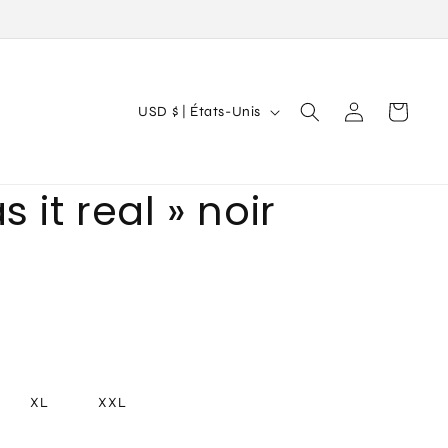
P
Connexion
Panier
USD $ | États-Unis
a
y
s it real » noir
s
/
r
é
g
i
o
XL
XXL
n