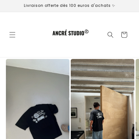
et
Livraison offerte dès 100 euros d'achats ✨
passer
au
contenu
Panier
Passer aux
informations
produits