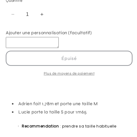
Quantité
Réduire
Augmenter
la
la
quantité
quantité
Ajouter une personnalisation (facultatif)
de
de
T-
T-
shirt
shirt
&quot;stickers
&quot;stickers
Épuisé
collection&quot;
collection&quot;
noir
noir
Plus de moyens de paiement
Adrien fait 1,78m et porte une taille M
Lucie porte la taille S pour 1m65
Recommendation
: prendre sa taille habituelle