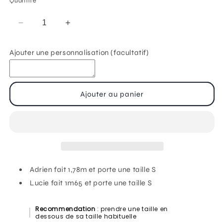
Quantité
Réduire
Augmenter
la
la
quantité
quantité
Ajouter une personnalisation (facultatif)
de
de
Sweat
Sweat
sans
sans
capuche
capuche
Ajouter au panier
&quot;original
&quot;original
rose&quot;
rose&quot;
Adrien fait 1,78m et porte une taille S
Lucie fait 1m65 et porte une taille S
Recommendation
: prendre une taille en
dessous de sa taille habituelle