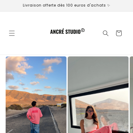
et
Livraison offerte dès 100 euros d'achats ✨
passer
au
contenu
Panier
Passer aux
informations
produits