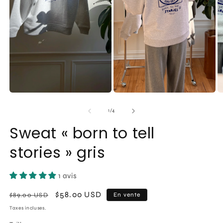
de
1
/
4
Sweat « born to tell
stories » gris
1 avis
Prix
Prix
$58.00 USD
$89.00 USD
En vente
habituel
promotionnel
Taxes incluses.