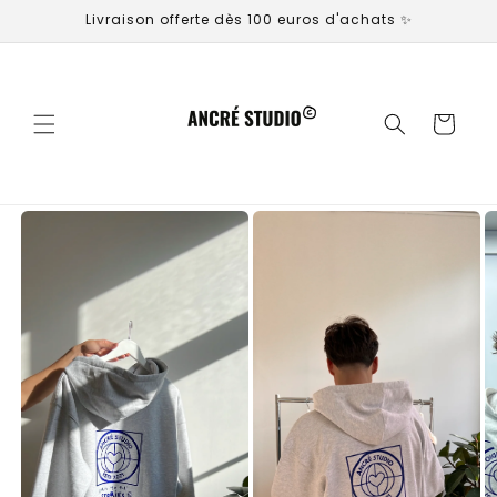
et
Livraison offerte dès 100 euros d'achats ✨
passer
au
contenu
Panier
Passer aux
informations
produits