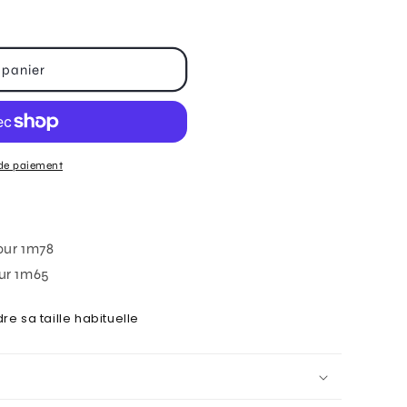
 panier
l&quot;
de paiement
pour 1m78
our 1m65
re sa taille habituelle