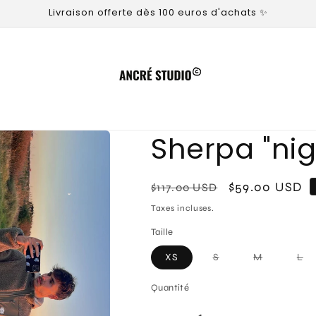
Livraison offerte dès 100 euros d'achats ✨
Sherpa "nigh
Prix
Prix
$59.00 USD
$117.00 USD
habituel
promotionnel
Taxes incluses.
Taille
Variante
Variante
Va
XS
S
M
L
épuisée
épuisée
ép
ou
ou
ou
indisponible
indisponib
in
Quantité