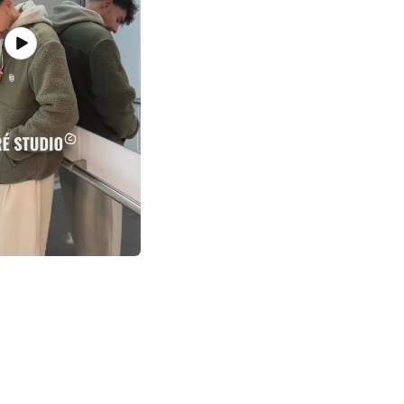
Lire
la
vidéo