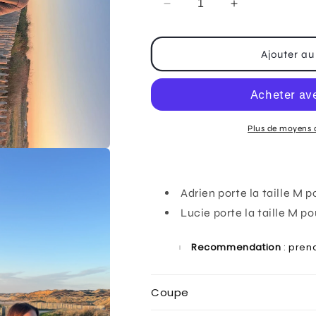
Réduire
Augmenter
la
la
quantité
quantité
de
de
Ajouter au
Sherpa
Sherpa
&quot;nightfall&quot;
&quot;nightfal
kaki
kaki
Plus de moyens 
Adrien porte la taille M 
Lucie porte la taille M p
Recommendation
: prend
Coupe