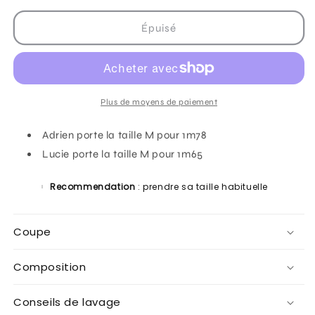
quantité
quantité
de
de
Épuisé
Sherpa
Sherpa
&quot;cherry&quot;
&quot;cherry&quot;
Plus de moyens de paiement
Adrien porte la taille M pour 1m78
Lucie porte la taille M pour 1m65
Recommendation
: prendre sa taille habituelle
Coupe
Composition
Conseils de lavage