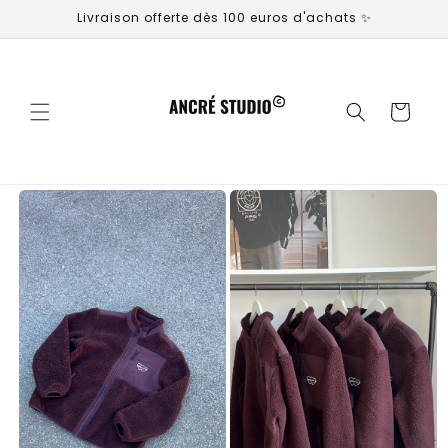
et
Livraison offerte dès 100 euros d'achats ✨
passer
au
contenu
Panier
Passer aux
informations
produits