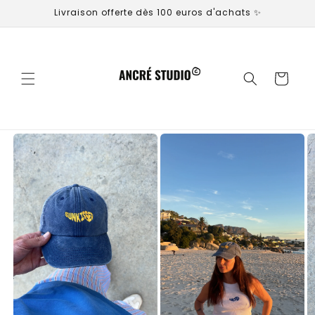
et
Livraison offerte dès 100 euros d'achats ✨
passer
au
contenu
Panier
Passer aux
informations
produits