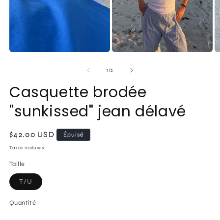
de
1
/
2
Casquette brodée
"sunkissed" jean délavé
Prix
$42.00 USD
Épuisé
habituel
Taxes incluses.
Taille
Variante
T/U
épuisée
ou
indisponible
Quantité