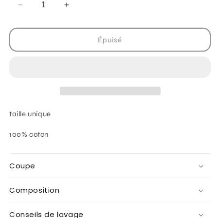
Réduire
Augmenter
la
la
quantité
quantité
de
de
Épuisé
Casquette
Casquette
brodée
brodée
&quot;sunkissed&quot;
&quot;sunkissed&quot;
jean
jean
délavé
délavé
taille unique
100% coton
Coupe
Composition
Conseils de lavage